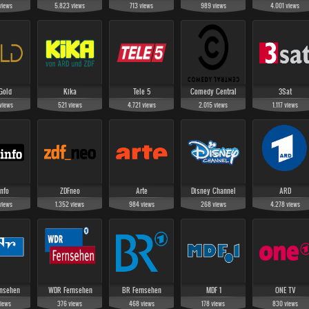
views
5.823
views
713
views
989
views
4.001
views
Gold
Kika
Tele 5
Comedy Central
3Sat
views
521
views
4.721
views
2.015
views
1.117
views
nfo
ZDFneo
Arte
Disney Channel
ARD
views
1.352
views
984
views
268
views
4.278
views
nsehen
WDR Fernsehen
BR Fernsehen
MDF 1
ONE TV
iews
376
views
468
views
178
views
830
views