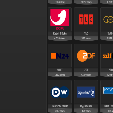
7.364
views
7.826
views
4.261
Kabel 1 Doku
TLC
Sat1 
4.328
views
380
views
2.549
WELT
ZDF
ZDFi
1.692
views
4.127
views
1.208
Deutsche Welle
Tagesschau
MDR Fer
285
views
421
views
365
v