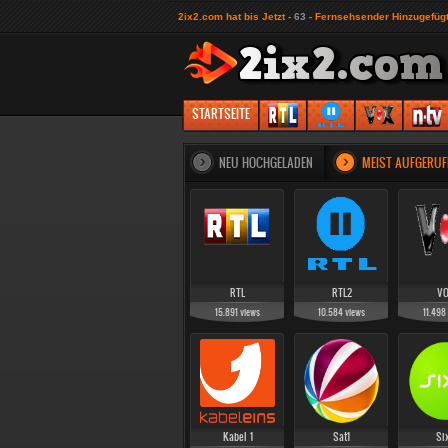
2ix2.com hat bis Jetzt -
63
- Fernsehsender Hinzugefügt
1
2
3
LIVES
STARTSEITE
NEU HOCHGELADEN
MEIST AUFGERUF
RTL
RTL2
V
15.891
views
10.584
views
11.498
Kabel 1
Sat1
Si