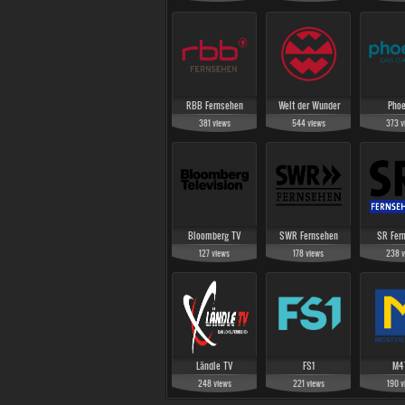
RBB Fernsehen
Welt der Wunder
Phoe
381
views
544
views
373
v
Bloomberg TV
SWR Fernsehen
SR Fer
127
views
178
views
238
v
Ländle TV
FS1
M4
248
views
221
views
190
v