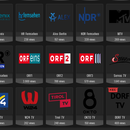
nix
HR Fernsehen
Alex Berlin
NDR Fernsehen
MTV
iews
236
views
157
views
339
views
269
views
nsehen
ORF1
ORF2
ORF3
Servus TV
iews
3.900
views
788
views
579
views
1.641
views
TV
W24 TV
Tirol TV
OKTO TV
DORF TV
iews
202
views
248
views
150
views
469
views