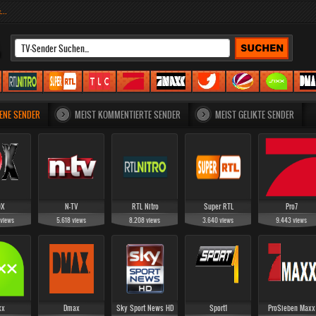
...
CHAUEN
4
KALITEPRO
5
6
7
8
9
10
11
TV
ENE SENDER
MEIST KOMMENTIERTE SENDER
MEIST GELIKTE SENDER
OX
N-TV
RTL Nitro
Super RTL
Pro7
views
5.618
views
8.208
views
3.640
views
9.443
views
xx
Dmax
Sky Sport News HD
Sport1
ProSieben Maxx