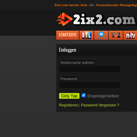
2ix2.com hat bis Jetzt -
63
- Fernsehsender Hinzugefügt
1
2
3
LIVES
STARTSEITE
Einloggen
Nutzername wählen
Password
Eingeloggt bleiben
Registieren
|
Password Vergessen ?