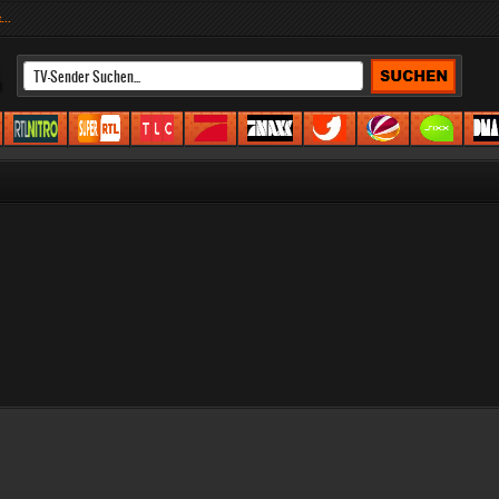
...
CHAUEN
4
KALITEPRO
5
6
7
8
9
10
11
TV