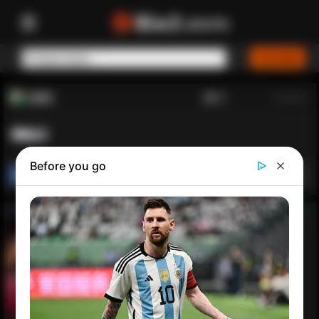
ICON13
Anasayfa
>
0