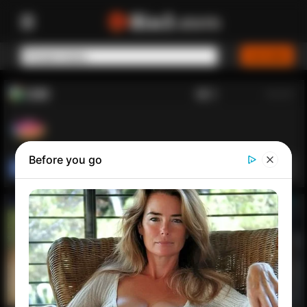
ICON11
Anasayfa
>
0