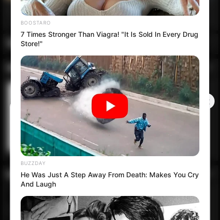
Ähnliche TV-Sender
INFORMATIONEN
5 JAHREN VOR EKLENDI
Bewertung:
(Bis jetzt
keine Bewertung!)
Kategorie
:
KOMMENTARE
LIVE STREAM
Name: